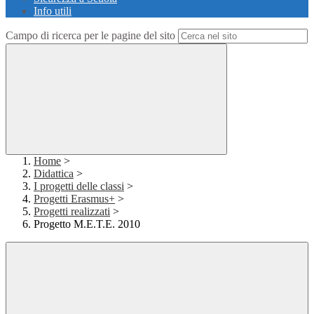
Info utili
Campo di ricerca per le pagine del sito
Home
>
Didattica
>
I progetti delle classi
>
Progetti Erasmus+
>
Progetti realizzati
>
Progetto M.E.T.E. 2010