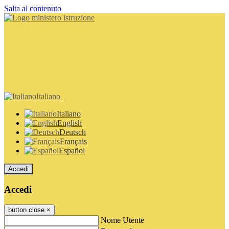
Salta al contenuto
Italiano
Italiano
English
Deutsch
Français
Español
Accedi
Accedi
button close
×
Nome Utente