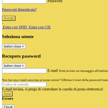
Password
Password dimenticata?
-
Entra con SPID
Entra con CIE
Seleziona utente
button close
×
Recupero password
button close
×
E-mail
Verrà inviato un messaggio all'indirizz
Non hai una e-mail associata al nome utente? Effettua il reset della password tram
E-mail inviata, si prega di controllare la casella di posta elettronica!
Errore
Chiudi