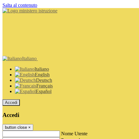
Salta al contenuto
Italiano
Italiano
English
Deutsch
Français
Español
Accedi
Accedi
button close
×
Nome Utente