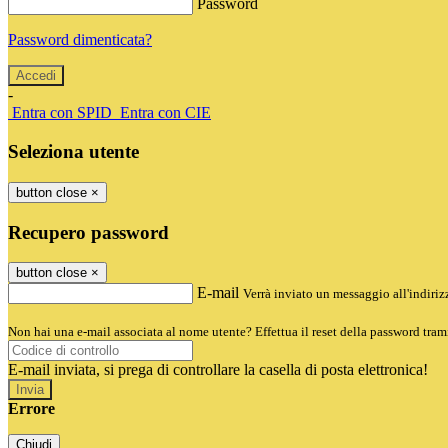
Password
Password dimenticata?
-
Entra con SPID
Entra con CIE
Seleziona utente
button close
×
Recupero password
button close
×
E-mail
Verrà inviato un messaggio all'indirizz
Non hai una e-mail associata al nome utente? Effettua il reset della password tram
E-mail inviata, si prega di controllare la casella di posta elettronica!
Errore
Chiudi