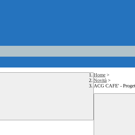
Home
>
Novità
>
ACG CAFE' - Progetto