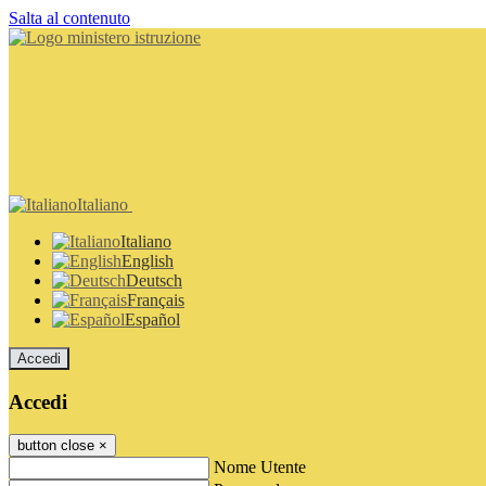
Salta al contenuto
Italiano
Italiano
English
Deutsch
Français
Español
Accedi
Accedi
button close
×
Nome Utente