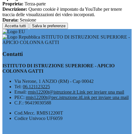
Proprieta:
Terza-parte
Descrizione:
Questo cookie è impostato da YouTube per tenere
traccia delle visualizzazioni dei video incorporati.
Durata:
Sessione
Accetta tutti
Salva le preferenze
ISTITUTO DI ISTRUZIONE SUPERIORE -
APICIO COLONNA GATTI
Contatti
ISTITUTO DI ISTRUZIONE SUPERIORE - APICIO
COLONNA GATTI
Via Nerone, 1 ANZIO (RM) - Cap 00042
Tel:
06.121123225
Email:
rmis12200t@istruzione.it
Link per inviare una mail
PEC:
rmis12200t@pec.istruzione.it
Link per inviare una mail
C.F.: 96419030588
Cod.Mecc. RMIS12200T
Codice Univoco UF6059