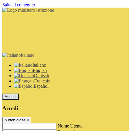
Salta al contenuto
Italiano
Italiano
English
Deutsch
Français
Español
Accedi
Accedi
button close
×
Nome Utente