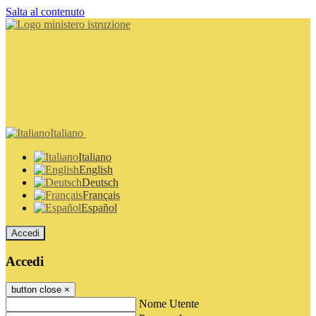
Salta al contenuto
Italiano
Italiano
English
Deutsch
Français
Español
Accedi
Accedi
button close
×
Nome Utente