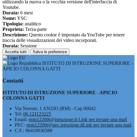
utilizzando la nuova o la vecchia versione dell'interfaccia di
Youtube.
Durata:
6 mesi
Nome:
YSC
Tipologia:
analitico
Proprieta:
Terza-parte
Descrizione:
Questo cookie è impostato da YouTube per tenere
traccia delle visualizzazioni dei video incorporati.
Durata:
Sessione
Accetta tutti
Salva le preferenze
ISTITUTO DI ISTRUZIONE SUPERIORE -
APICIO COLONNA GATTI
Contatti
ISTITUTO DI ISTRUZIONE SUPERIORE - APICIO
COLONNA GATTI
Via Nerone, 1 ANZIO (RM) - Cap 00042
Tel:
06.121123225
Email:
rmis12200t@istruzione.it
Link per inviare una mail
PEC:
rmis12200t@pec.istruzione.it
Link per inviare una mail
C.F.: 96419030588