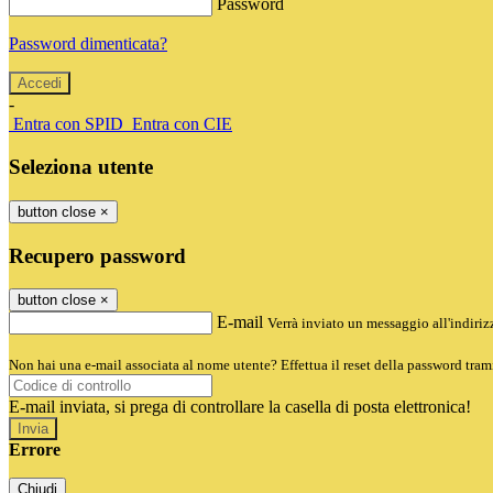
Password
Password dimenticata?
-
Entra con SPID
Entra con CIE
Seleziona utente
button close
×
Recupero password
button close
×
E-mail
Verrà inviato un messaggio all'indirizz
Non hai una e-mail associata al nome utente? Effettua il reset della password tram
E-mail inviata, si prega di controllare la casella di posta elettronica!
Errore
Chiudi