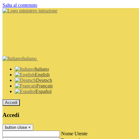
Salta al contenuto
Italiano
Italiano
English
Deutsch
Français
Español
Accedi
Accedi
button close
×
Nome Utente