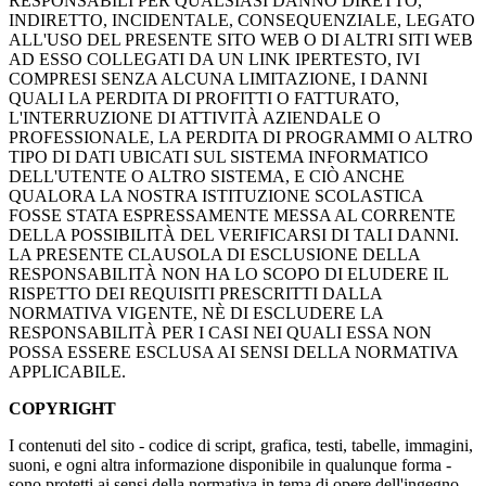
RESPONSABILI PER QUALSIASI DANNO DIRETTO,
INDIRETTO, INCIDENTALE, CONSEQUENZIALE, LEGATO
ALL'USO DEL PRESENTE SITO WEB O DI ALTRI SITI WEB
AD ESSO COLLEGATI DA UN LINK IPERTESTO, IVI
COMPRESI SENZA ALCUNA LIMITAZIONE, I DANNI
QUALI LA PERDITA DI PROFITTI O FATTURATO,
L'INTERRUZIONE DI ATTIVITÀ AZIENDALE O
PROFESSIONALE, LA PERDITA DI PROGRAMMI O ALTRO
TIPO DI DATI UBICATI SUL SISTEMA INFORMATICO
DELL'UTENTE O ALTRO SISTEMA, E CIÒ ANCHE
QUALORA LA NOSTRA ISTITUZIONE SCOLASTICA
FOSSE STATA ESPRESSAMENTE MESSA AL CORRENTE
DELLA POSSIBILITÀ DEL VERIFICARSI DI TALI DANNI.
LA PRESENTE CLAUSOLA DI ESCLUSIONE DELLA
RESPONSABILITÀ NON HA LO SCOPO DI ELUDERE IL
RISPETTO DEI REQUISITI PRESCRITTI DALLA
NORMATIVA VIGENTE, NÈ DI ESCLUDERE LA
RESPONSABILITÀ PER I CASI NEI QUALI ESSA NON
POSSA ESSERE ESCLUSA AI SENSI DELLA NORMATIVA
APPLICABILE.
COPYRIGHT
I contenuti del sito - codice di script, grafica, testi, tabelle, immagini,
suoni, e ogni altra informazione disponibile in qualunque forma -
sono protetti ai sensi della normativa in tema di opere dell'ingegno.