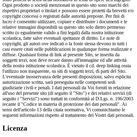
Ogni prodotto o società menzionati in questo sito sono marchi dei
rispettivi proprietari o titolari e possono essere protetti da brevetti e/o
copyright concessi o registrati dalle autorità preposte. Per fini di
lucro è consentito utilizzare, copiare e distribuire i documenti e le
relative immagini disponibili su questo sito solo dietro permesso
scritto (o egualmente valido a fini legali) dalla nostra istituzione
scolastica, fatte salve eventuali spettanze di diritto. Le note di
copyright, gli autori ove indicati o la fonte stessa devono in tutti i
casi essere citati nelle pubblicazioni in qualunque forma realizzate e
diffuse. Qualsiasi forma di link al presente Sito, se inserita da
soggetti terzi, non deve recare danno all'immagine ed alle attività
della nostra istituzione scolastica. È vietato il cd. deep linking ossia
l'utilizzo non trasparente, su siti di soggetti terzi, di parti del Sito.
L'eventuale inosservanza delle presenti disposizioni, salvo esplicita
autorizzazione scritta, sarà perseguita nelle competenti sedi
giudiziarie civili e penali. I dati personali da Voi forniti in relazione
all'uso del presente sito (di seguito il "Sito") e dei relativi servizi (di
seguito i "Servizi") sono trattati in conformità al D.Lgs. n. 196/2003
recante il "Codice in materia di protezione dei dati personali". Ai
sensi dell'articolo 13 della citata normativa, Vi comunichiamo le
seguenti informazioni rispetto al trattamento dei Vostri dati personali.
Licenza