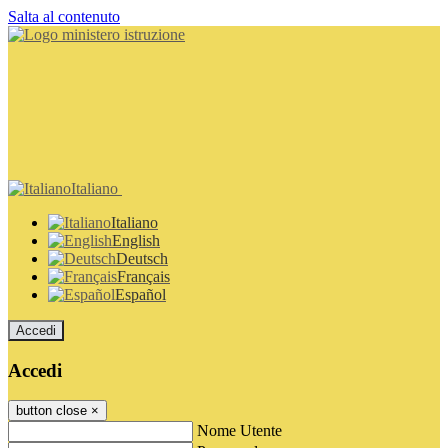
Salta al contenuto
Italiano
Italiano
English
Deutsch
Français
Español
Accedi
Accedi
button close
×
Nome Utente