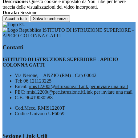
Descrizione:
Questo cookie è impostato da YouTube per tenere
traccia delle visualizzazioni dei video incorporati.
Durata:
Sessione
Accetta tutti
Salva le preferenze
ISTITUTO DI ISTRUZIONE SUPERIORE -
APICIO COLONNA GATTI
Contatti
ISTITUTO DI ISTRUZIONE SUPERIORE - APICIO
COLONNA GATTI
Via Nerone, 1 ANZIO (RM) - Cap 00042
Tel:
06.121123225
Email:
rmis12200t@istruzione.it
Link per inviare una mail
PEC:
rmis12200t@pec.istruzione.it
Link per inviare una mail
C.F.: 96419030588
Cod.Mecc. RMIS12200T
Codice Univoco UF6059
Sezione Link Utili