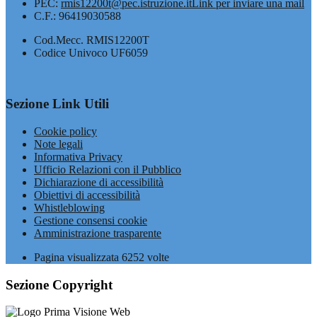
PEC:
rmis12200t@pec.istruzione.it
Link per inviare una mail
C.F.: 96419030588
Cod.Mecc. RMIS12200T
Codice Univoco UF6059
Sezione Link Utili
Cookie policy
Note legali
Informativa Privacy
Ufficio Relazioni con il Pubblico
Dichiarazione di accessibilità
Obiettivi di accessibilità
Whistleblowing
Gestione consensi cookie
Amministrazione trasparente
Pagina visualizzata
6252
volte
Sezione Copyright