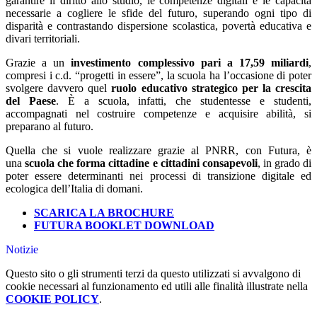
garantire il diritto allo studio, le competenze digitali e le capacità
necessarie a cogliere le sfide del futuro, superando ogni tipo di
disparità e contrastando dispersione scolastica, povertà educativa e
divari territoriali.
Grazie a un
investimento complessivo pari a 17,59 miliardi
,
compresi i c.d. “progetti in essere”, la scuola ha l’occasione di poter
svolgere davvero quel
ruolo educativo strategico
per la crescita
del Paese
. È a scuola, infatti, che studentesse e studenti,
accompagnati nel costruire competenze e acquisire abilità, si
preparano al futuro.
Quella che si vuole realizzare grazie al PNRR, con Futura, è
una
scuola che forma cittadine e cittadini consapevoli
, in grado di
poter essere determinanti nei processi di transizione digitale ed
ecologica dell’Italia di domani.
SCARICA LA BROCHURE
FUTURA BOOKLET DOWNLOAD
Notizie
Questo sito o gli strumenti terzi da questo utilizzati si avvalgono di
cookie necessari al funzionamento ed utili alle finalità illustrate nella
COOKIE POLICY
.