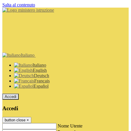
Salta al contenuto
Italiano
Italiano
English
Deutsch
Français
Español
Accedi
Accedi
button close
×
Nome Utente