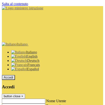
Salta al contenuto
Italiano
Italiano
English
Deutsch
Français
Español
Accedi
Accedi
button close
×
Nome Utente