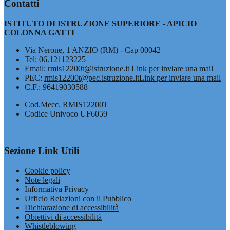
Contatti
ISTITUTO DI ISTRUZIONE SUPERIORE - APICIO
COLONNA GATTI
Via Nerone, 1 ANZIO (RM) - Cap 00042
Tel:
06.121123225
Email:
rmis12200t@istruzione.it
Link per inviare una mail
PEC:
rmis12200t@pec.istruzione.it
Link per inviare una mail
C.F.: 96419030588
Cod.Mecc. RMIS12200T
Codice Univoco UF6059
Sezione Link Utili
Cookie policy
Note legali
Informativa Privacy
Ufficio Relazioni con il Pubblico
Dichiarazione di accessibilità
Obiettivi di accessibilità
Whistleblowing