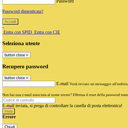
Password
Password dimenticata?
-
Entra con SPID
Entra con CIE
Seleziona utente
button close
×
Recupero password
button close
×
E-mail
Verrà inviato un messaggio all'indirizz
Non hai una e-mail associata al nome utente? Effettua il reset della password tram
E-mail inviata, si prega di controllare la casella di posta elettronica!
Errore
Chiudi