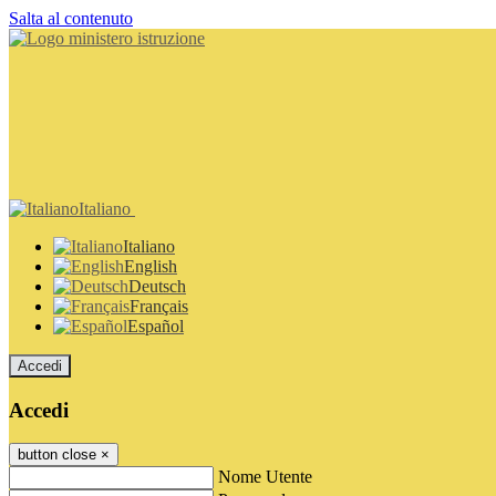
Salta al contenuto
Italiano
Italiano
English
Deutsch
Français
Español
Accedi
Accedi
button close
×
Nome Utente