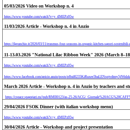
05/03/2026 Video on Workshop n. 4
https://www.youtube.com/watch?v=y_tIMEPz95w
11/03/2026 Article - Workshop n. 4 in Anzio
https://ilgranchio.it/2026/03/11/erasmus-four-seasons-in-organic-kitchen-sapori-sostenibili-
11-13.03.2026 "National Lilac Ribbon Week" 2026 (March 8–18),
https://www.youtube.com/watch?v=y_tIMEPz95w
https://www.facebook.com/apicio.anzio/posts/pfbid0235KiRuxee5baLENxpjvdtmy5j
March 2026 Article - Workshop n. 4 in Anzio by teachers and 
https://cspace.spaggiari.eu//pub/RMII0123/as-25-26/ACG/_Giornale%20ACG%20
29/04/2026 FSOK Dinner (with italian workshop menu)
https://www.youtube.com/watch?v=y_tIMEPz95w
30/04/2026 Article - Workshop and project presentation