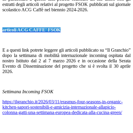
estratti degli articoli relativi al progetto FSOK pubblicati sul giornale
scolastico ACG Caffè nel biennio 2024-2026.
articoli ACG CAFFE' FSOK
E a questi link potrete leggere gli articoli pubblicato su “Il Granchio”
dopo la settimana di mobilità internazionale incoming ospitata dal
nostro Istituto dal 2 al 7 marzo 2026 e in occasione della Serata
Evento di Disseminazione del progetto che si è svolta il 30 aprile
2026.
Settimana Incoming FSOK
https://ilgranchio.it/2026/03/11/erasmus-four-seasons-in-organic-
kitchen-sapori-sostenibili-e-amicizia-internazionale-allapicio-
colonna-gatti-una-settimana-europea-dedicata-alla-cucina-green/