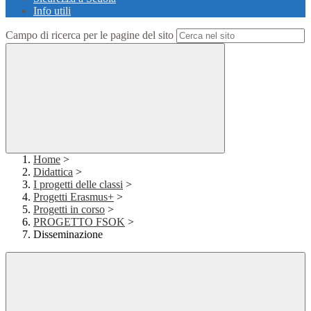
Info utili
Campo di ricerca per le pagine del sito
Home
>
Didattica
>
I progetti delle classi
>
Progetti Erasmus+
>
Progetti in corso
>
PROGETTO FSOK
>
Disseminazione