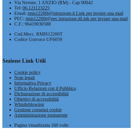
Via Nerone, 1 ANZIO (RM) - Cap 00042
Tel:
06.121123225
Email:
rmis12200t@istruzione.it
Link per inviare una mail
PEC:
rmis12200t@pec.istruzione.it
Link per inviare una mail
C.F.: 96419030588
Cod.Mecc. RMIS12200T
Codice Univoco UF6059
Sezione Link Utili
Cookie policy
Note legali
Informativa Privacy
Ufficio Relazioni con il Pubblico
Dichiarazione di accessibilità
Obiettivi di accessibilità
Whistleblowing
Gestione consensi cookie
Amministrazione trasparente
Pagina visualizzata
160
volte