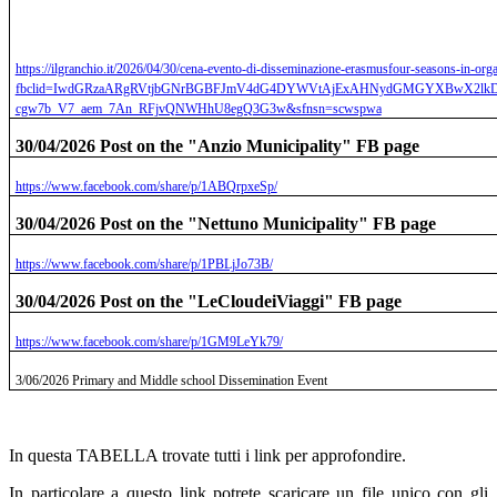
https://ilgranchio.it/2026/04/30/cena-evento-di-disseminazione-erasmusfour-seasons-in-organi
fbclid=IwdGRzaARgRVtjbGNrBGBFJmV4dG4DYWVtAjExAHNydGMGYXBwX2lkDD
cgw7b_V7_aem_7An_RFjvQNWHhU8egQ3G3w&sfnsn=scwspwa
30/04/2026 Post on the "Anzio Municipality" FB page
https://www.facebook.com/share/p/1ABQrpxeSp/
30/04/2026 Post on the "Nettuno Municipality" FB page
https://www.facebook.com/share/p/1PBLjJo73B/
30/04/2026 Post on the "LeCloudeiViaggi" FB page
https://www.facebook.com/share/p/1GM9LeYk79/
3/06/2026 Primary and Middle school Dissemination Event
In questa TABELLA trovate tutti i link per approfondire.
In particolare a questo link potrete scaricare un file unico con gli