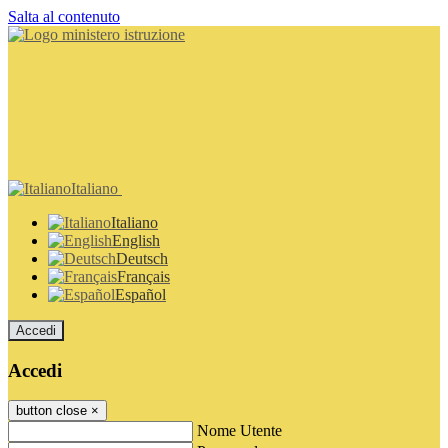
Salta al contenuto
Italiano
Italiano
English
Deutsch
Français
Español
Accedi
Accedi
button close
×
Nome Utente