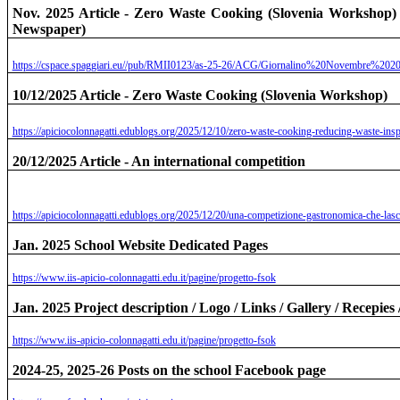
Nov. 2025 Article - Zero Waste Cooking (Slovenia Workshop) /
Newspaper)
https://cspace.spaggiari.eu//pub/RMII0123/as-25-26/ACG/Giornalino%20Novembre%2020
10/12/2025 Article - Zero Waste Cooking (Slovenia Workshop)
https://apiciocolonnagatti.edublogs.org/2025/12/10/zero-waste-cooking-reducing-waste-insp
20/12/2025 Article - An international competition
https://apiciocolonnagatti.edublogs.org/2025/12/20/una-competizione-gastronomica-che-lascia
Jan. 2025 School Website Dedicated Pages
https://www.iis-apicio-colonnagatti.edu.it/pagine/progetto-fsok
Jan. 2025 Project description / Logo / Links / Gallery / Recepies 
https://www.iis-apicio-colonnagatti.edu.it/pagine/progetto-fsok
2024-25, 2025-26 Posts on the school Facebook page