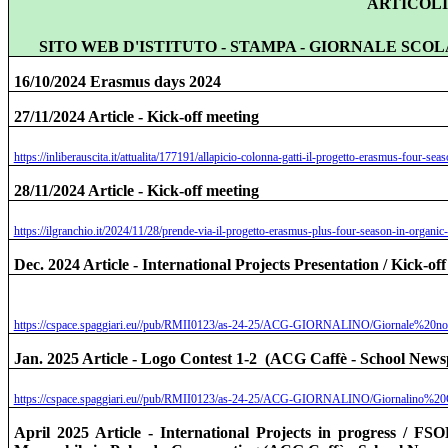
ARTICOLI
SITO WEB D'ISTITUTO - STAMPA - GIORNALE SCOL
16/10/2024 Erasmus days 2024
27/11/2024 Article - Kick-off meeting
https://inliberauscita.it/attualita/177191/allapicio-colonna-gatti-il-progetto-erasmus-four-sea
28/11/2024 Article - Kick-off meeting
https://ilgranchio.it/2024/11/28/prende-via-il-progetto-erasmus-plus-four-season-in-organic-
Dec. 2024 Article - International Projects Presentation / Kick-
https://cspace.spaggiari.eu//pub/RMII0123/as-24-25/ACG-GIORNALINO/Giornale%2
Jan. 2025 Article - Logo Contest 1-2
(ACG Caffè - School News
https://cspace.spaggiari.eu//pub/RMII0123/as-24-25/ACG-GIORNALINO/Giornalino%2
April 2025 Article - International Projects in progress / FS