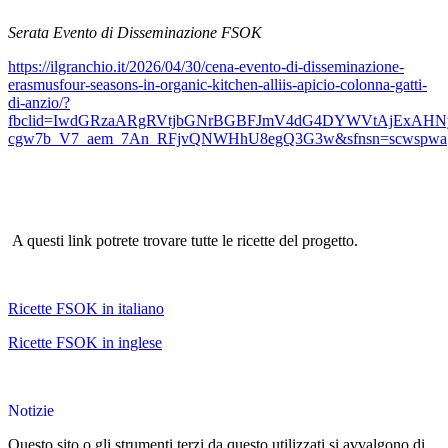
Serata Evento di Disseminazione FSOK
https://ilgranchio.it/2026/04/30/cena-evento-di-disseminazione-
erasmusfour-seasons-in-organic-kitchen-alliis-apicio-colonna-gatti-
di-anzio/?
fbclid=IwdGRzaARgRVtjbGNrBGBFJmV4dG4DYWVtAjExAHN
cgw7b_V7_aem_7An_RFjvQNWHhU8egQ3G3w&sfnsn=scwspwa
A questi link potrete trovare tutte le ricette del progetto.
Ricette FSOK in italiano
Ricette FSOK in inglese
Notizie
Questo sito o gli strumenti terzi da questo utilizzati si avvalgono di