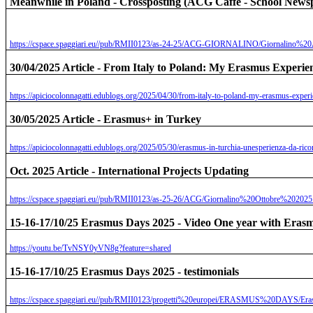
Meanwhile in Poland - Crossposting (ACG Caffè - School News
https://cspace.spaggiari.eu//pub/RMII0123/as-24-25/ACG-GIORNALINO/Giornalino%2
30/04/2025 Article - From Italy to Poland: My Erasmus Experi
https://apiciocolonnagatti.edublogs.org/2025/04/30/from-italy-to-poland-my-erasmus-exper
30/05/2025 Article - Erasmus+ in Turkey
https://apiciocolonnagatti.edublogs.org/2025/05/30/erasmus-in-turchia-unesperienza-da-ricord
Oct. 2025 Article - International Projects Updating
https://cspace.spaggiari.eu//pub/RMII0123/as-25-26/ACG/Giornalino%20Ottobre%202025
15-16-17/10/25 Erasmus Days 2025 - Video One year with Eras
https://youtu.be/TvNSY0yVN8g?feature=shared
15-16-17/10/25 Erasmus Days 2025 - testimonials
https://cspace.spaggiari.eu//pub/RMII0123/progetti%20europei/ERASMUS%20DAYS