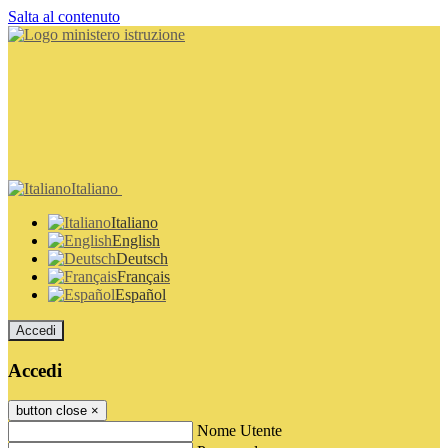
Salta al contenuto
Italiano
Italiano
English
Deutsch
Français
Español
Accedi
Accedi
button close
×
Nome Utente