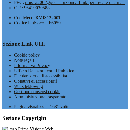
PEC:
rmis12200t@pec.istruzione.it
Link per inviare una mail
C.F.: 96419030588
Cod.Mecc. RMIS12200T
Codice Univoco UF6059
Sezione Link Utili
Cookie policy
Note legali
Informativa Privacy
Ufficio Relazioni con il Pubblico
Dichiarazione di accessibilità
Obiettivi di accessibilità
Whistleblowing
Gestione consensi cookie
Amministrazione trasparente
Pagina visualizzata
1681
volte
Sezione Copyright