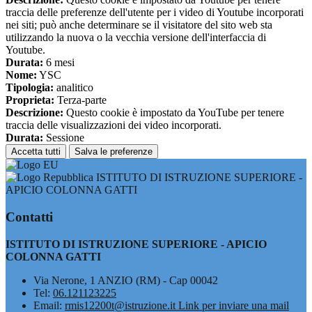
traccia delle preferenze dell'utente per i video di Youtube incorporati
nei siti; può anche determinare se il visitatore del sito web sta
utilizzando la nuova o la vecchia versione dell'interfaccia di
Youtube.
Durata:
6 mesi
Nome:
YSC
Tipologia:
analitico
Proprieta:
Terza-parte
Descrizione:
Questo cookie è impostato da YouTube per tenere
traccia delle visualizzazioni dei video incorporati.
Durata:
Sessione
Accetta tutti
Salva le preferenze
ISTITUTO DI ISTRUZIONE SUPERIORE -
APICIO COLONNA GATTI
Contatti
ISTITUTO DI ISTRUZIONE SUPERIORE - APICIO
COLONNA GATTI
Via Nerone, 1 ANZIO (RM) - Cap 00042
Tel:
06.121123225
Email:
rmis12200t@istruzione.it
Link per inviare una mail