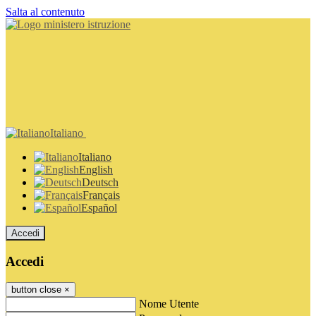
Salta al contenuto
Italiano
Italiano
English
Deutsch
Français
Español
Accedi
Accedi
button close
×
Nome Utente