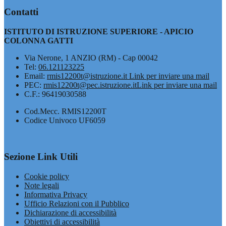
Contatti
ISTITUTO DI ISTRUZIONE SUPERIORE - APICIO
COLONNA GATTI
Via Nerone, 1 ANZIO (RM) - Cap 00042
Tel:
06.121123225
Email:
rmis12200t@istruzione.it
Link per inviare una mail
PEC:
rmis12200t@pec.istruzione.it
Link per inviare una mail
C.F.: 96419030588
Cod.Mecc. RMIS12200T
Codice Univoco UF6059
Sezione Link Utili
Cookie policy
Note legali
Informativa Privacy
Ufficio Relazioni con il Pubblico
Dichiarazione di accessibilità
Obiettivi di accessibilità