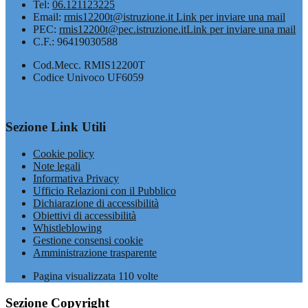
Tel:
06.121123225
Email:
rmis12200t@istruzione.it
Link per inviare una mail
PEC:
rmis12200t@pec.istruzione.it
Link per inviare una mail
C.F.: 96419030588
Cod.Mecc. RMIS12200T
Codice Univoco UF6059
Sezione Link Utili
Cookie policy
Note legali
Informativa Privacy
Ufficio Relazioni con il Pubblico
Dichiarazione di accessibilità
Obiettivi di accessibilità
Whistleblowing
Gestione consensi cookie
Amministrazione trasparente
Pagina visualizzata
110
volte
Sezione Copyright