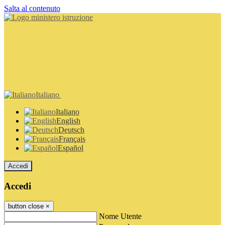
Salta al contenuto
Italiano
Italiano
English
Deutsch
Français
Español
Accedi
Accedi
button close
×
Nome Utente