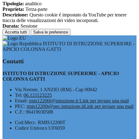
Tipologia:
analitico
Proprieta:
Terza-parte
Descrizione:
Questo cookie è impostato da YouTube per tenere
traccia delle visualizzazioni dei video incorporati.
Durata:
Sessione
Accetta tutti
Salva le preferenze
ISTITUTO DI ISTRUZIONE SUPERIORE -
APICIO COLONNA GATTI
Contatti
ISTITUTO DI ISTRUZIONE SUPERIORE - APICIO
COLONNA GATTI
Via Nerone, 1 ANZIO (RM) - Cap 00042
Tel:
06.121123225
Email:
rmis12200t@istruzione.it
Link per inviare una mail
PEC:
rmis12200t@pec.istruzione.it
Link per inviare una mail
C.F.: 96419030588
Cod.Mecc. RMIS12200T
Codice Univoco UF6059