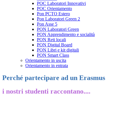
POC Laboratori Innovativi
POC Orientamento
Pon PCTO Estero
Pon Laboratori Green 2
Pon Asse 5
PON Laboratori Green
PON Apprendimento e socialità
PON Reti locali
PON Digital Board
PON Libri e kit digitali
PON Smart Class
Orientamento in uscita
Orientamento in entrata
Perché partecipare ad un Erasmus
i nostri studenti raccontano....