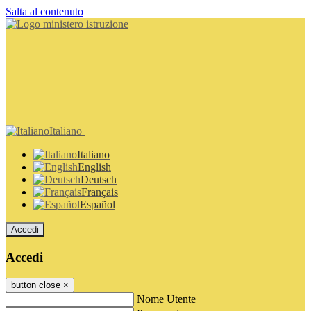
Salta al contenuto
Italiano
Italiano
English
Deutsch
Français
Español
Accedi
Accedi
button close
×
Nome Utente