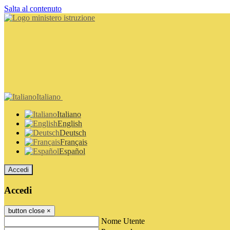
Salta al contenuto
Italiano
Italiano
English
Deutsch
Français
Español
Accedi
Accedi
button close
×
Nome Utente