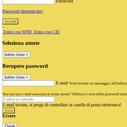
Password
Password dimenticata?
-
Entra con SPID
Entra con CIE
Seleziona utente
button close
×
Recupero password
button close
×
E-mail
Verrà inviato un messaggio all'indirizz
Non hai una e-mail associata al nome utente? Effettua il reset della password tram
E-mail inviata, si prega di controllare la casella di posta elettronica!
Errore
Chiudi