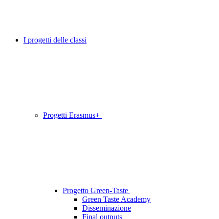
I progetti delle classi
Progetti Erasmus+
Progetto Green-Taste
Green Taste Academy
Disseminazione
Final outputs