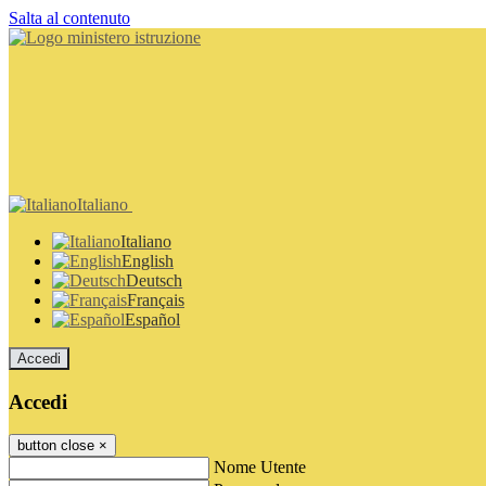
Salta al contenuto
Italiano
Italiano
English
Deutsch
Français
Español
Accedi
Accedi
button close
×
Nome Utente