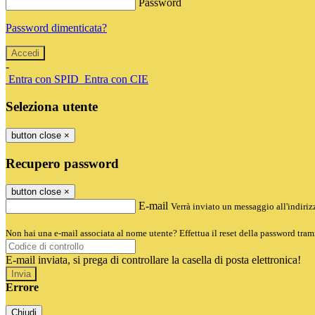
Password
Password dimenticata?
-
Entra con SPID
Entra con CIE
Seleziona utente
button close
×
Recupero password
button close
×
E-mail
Verrà inviato un messaggio all'indirizz
Non hai una e-mail associata al nome utente? Effettua il reset della password tram
E-mail inviata, si prega di controllare la casella di posta elettronica!
Errore
Chiudi