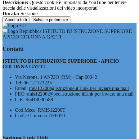
Descrizione:
Questo cookie è impostato da YouTube per tenere
traccia delle visualizzazioni dei video incorporati.
Durata:
Sessione
Accetta tutti
Salva le preferenze
ISTITUTO DI ISTRUZIONE SUPERIORE -
APICIO COLONNA GATTI
Contatti
ISTITUTO DI ISTRUZIONE SUPERIORE - APICIO
COLONNA GATTI
Via Nerone, 1 ANZIO (RM) - Cap 00042
Tel:
06.121123225
Email:
rmis12200t@istruzione.it
Link per inviare una mail
PEC:
rmis12200t@pec.istruzione.it
Link per inviare una mail
C.F.: 96419030588
Cod.Mecc. RMIS12200T
Codice Univoco UF6059
Sezione Link Utili