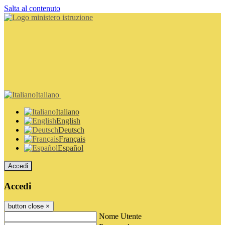
Salta al contenuto
Italiano
Italiano
English
Deutsch
Français
Español
Accedi
Accedi
button close
×
Nome Utente