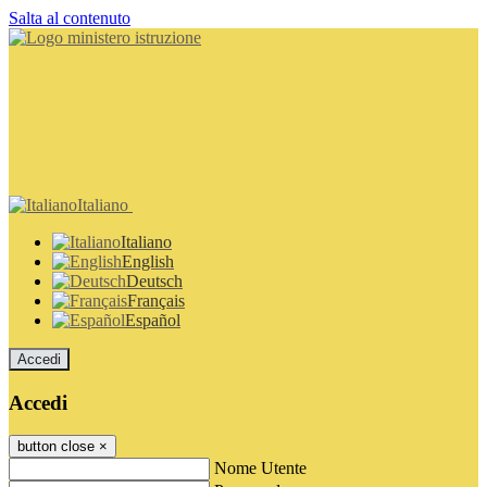
Salta al contenuto
Italiano
Italiano
English
Deutsch
Français
Español
Accedi
Accedi
button close
×
Nome Utente