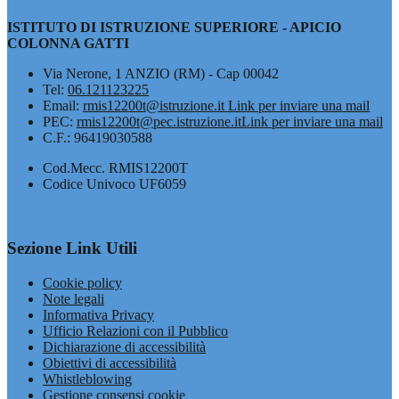
ISTITUTO DI ISTRUZIONE SUPERIORE - APICIO
COLONNA GATTI
Via Nerone, 1 ANZIO (RM) - Cap 00042
Tel:
06.121123225
Email:
rmis12200t@istruzione.it
Link per inviare una mail
PEC:
rmis12200t@pec.istruzione.it
Link per inviare una mail
C.F.: 96419030588
Cod.Mecc. RMIS12200T
Codice Univoco UF6059
Sezione Link Utili
Cookie policy
Note legali
Informativa Privacy
Ufficio Relazioni con il Pubblico
Dichiarazione di accessibilità
Obiettivi di accessibilità
Whistleblowing
Gestione consensi cookie