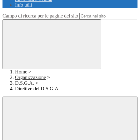
Info utili
Campo di ricerca per le pagine del sito
Home
>
Organizzazione
>
D.S.G.A.
>
Direttive del D.S.G.A.