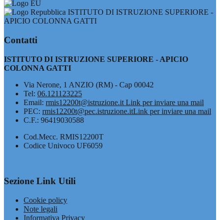
ISTITUTO DI ISTRUZIONE SUPERIORE -
APICIO COLONNA GATTI
Contatti
ISTITUTO DI ISTRUZIONE SUPERIORE - APICIO
COLONNA GATTI
Via Nerone, 1 ANZIO (RM) - Cap 00042
Tel:
06.121123225
Email:
rmis12200t@istruzione.it
Link per inviare una mail
PEC:
rmis12200t@pec.istruzione.it
Link per inviare una mail
C.F.: 96419030588
Cod.Mecc. RMIS12200T
Codice Univoco UF6059
Sezione Link Utili
Cookie policy
Note legali
Informativa Privacy