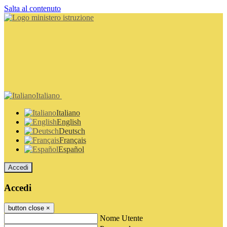
Salta al contenuto
Italiano
Italiano
English
Deutsch
Français
Español
Accedi
Accedi
button close
×
Nome Utente