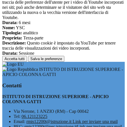
traccia delle preferenze dell'utente per i video di Youtube incorporati
nei siti; può anche determinare se il visitatore del sito web sta
utilizzando la nuova o la vecchia versione dell'interfaccia di
Youtube.
Durata:
6 mesi
Nome:
YSC
Tipologia:
analitico
Proprieta:
Terza-parte
Descrizione:
Questo cookie è impostato da YouTube per tenere
traccia delle visualizzazioni dei video incorporati.
Durata:
Sessione
Accetta tutti
Salva le preferenze
ISTITUTO DI ISTRUZIONE SUPERIORE -
APICIO COLONNA GATTI
Contatti
ISTITUTO DI ISTRUZIONE SUPERIORE - APICIO
COLONNA GATTI
Via Nerone, 1 ANZIO (RM) - Cap 00042
Tel:
06.121123225
Email:
rmis12200t@istruzione.it
Link per inviare una mail
PEC:
rmis12200t@pec.istruzione.it
Link per inviare una mail