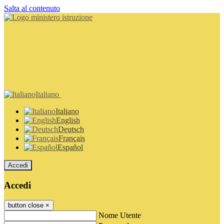
Salta al contenuto
Italiano
Italiano
English
Deutsch
Français
Español
Accedi
Accedi
button close
×
Nome Utente