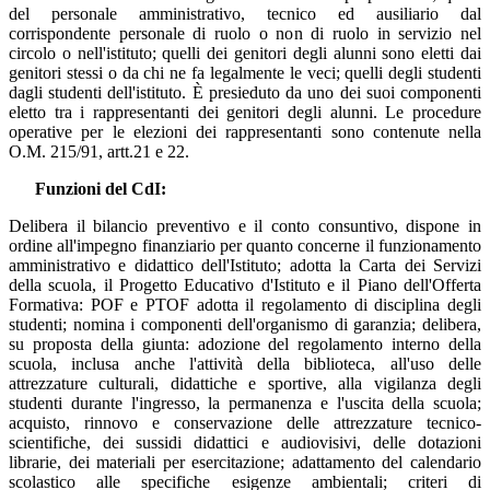
del personale amministrativo, tecnico ed ausiliario dal
corrispondente personale di ruolo o non di ruolo in servizio nel
circolo o nell'istituto; quelli dei genitori degli alunni sono eletti dai
genitori stessi o da chi ne fa legalmente le veci; quelli degli studenti
dagli studenti dell'istituto. È presieduto da uno dei suoi componenti
eletto tra i rappresentanti dei genitori degli alunni. Le procedure
operative per le elezioni dei rappresentanti sono contenute nella
O.M. 215/91, artt.21 e 22.
Funzioni del CdI:
Delibera il bilancio preventivo e il conto consuntivo, dispone in
ordine all'impegno finanziario per quanto concerne il funzionamento
amministrativo e didattico dell'Istituto; adotta la Carta dei Servizi
della scuola, il Progetto Educativo d'Istituto e il Piano dell'Offerta
Formativa: POF e PTOF adotta il regolamento di disciplina degli
studenti; nomina i componenti dell'organismo di garanzia; delibera,
su proposta della giunta: adozione del regolamento interno della
scuola, inclusa anche l'attività della biblioteca, all'uso delle
attrezzature culturali, didattiche e sportive, alla vigilanza degli
studenti durante l'ingresso, la permanenza e l'uscita della scuola;
acquisto, rinnovo e conservazione delle attrezzature tecnico-
scientifiche, dei sussidi didattici e audiovisivi, delle dotazioni
librarie, dei materiali per esercitazione; adattamento del calendario
scolastico alle specifiche esigenze ambientali; criteri di