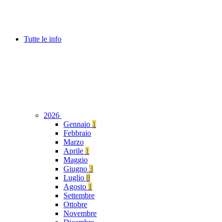
Tutte le info
2026
Gennaio
1
Febbraio
Marzo
Aprile
1
Maggio
Giugno
3
Luglio
8
Agosto
1
Settembre
Ottobre
Novembre