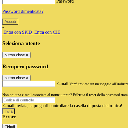
Password
Password dimenticata?
-
Entra con SPID
Entra con CIE
Seleziona utente
button close
×
Recupero password
button close
×
E-mail
Verrà inviato un messaggio all'indirizz
Non hai una e-mail associata al nome utente? Effettua il reset della password tram
E-mail inviata, si prega di controllare la casella di posta elettronica!
Errore
Chiudi