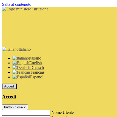
Salta al contenuto
Italiano
Italiano
English
Deutsch
Français
Español
Accedi
Accedi
button close
×
Nome Utente