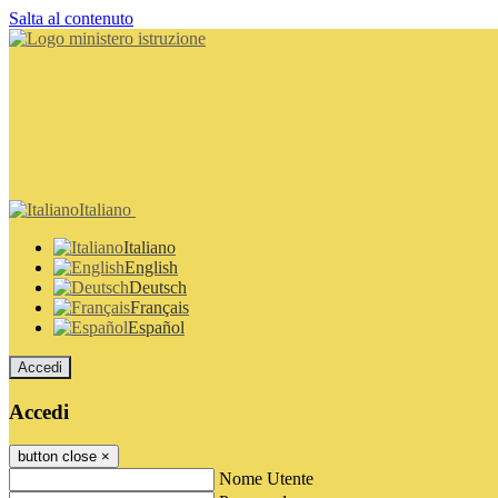
Salta al contenuto
Italiano
Italiano
English
Deutsch
Français
Español
Accedi
Accedi
button close
×
Nome Utente