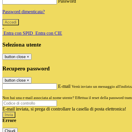
Password
Password dimenticata?
-
Entra con SPID
Entra con CIE
Seleziona utente
button close
×
Recupero password
button close
×
E-mail
Verrà inviato un messaggio all'indirizz
Non hai una e-mail associata al nome utente? Effettua il reset della password tram
E-mail inviata, si prega di controllare la casella di posta elettronica!
Errore
Chiudi