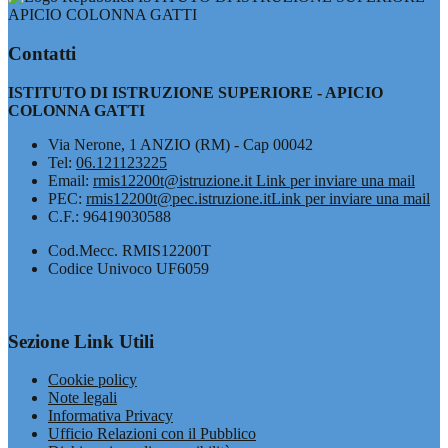
APICIO COLONNA GATTI
Contatti
ISTITUTO DI ISTRUZIONE SUPERIORE - APICIO
COLONNA GATTI
Via Nerone, 1 ANZIO (RM) - Cap 00042
Tel:
06.121123225
Email:
rmis12200t@istruzione.it
Link per inviare una mail
PEC:
rmis12200t@pec.istruzione.it
Link per inviare una mail
C.F.: 96419030588
Cod.Mecc. RMIS12200T
Codice Univoco UF6059
Sezione Link Utili
Cookie policy
Note legali
Informativa Privacy
Ufficio Relazioni con il Pubblico