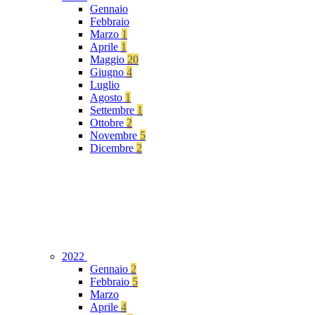
Gennaio
Febbraio
Marzo
1
Aprile
1
Maggio
20
Giugno
4
Luglio
Agosto
1
Settembre
1
Ottobre
2
Novembre
5
Dicembre
2
2022
Gennaio
2
Febbraio
5
Marzo
Aprile
4