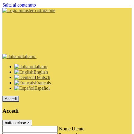
Salta al contenuto
Italiano
Italiano
English
Deutsch
Français
Español
Accedi
Accedi
button close
×
Nome Utente