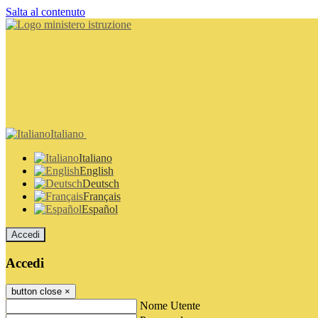
Salta al contenuto
Italiano
Italiano
English
Deutsch
Français
Español
Accedi
Accedi
button close
×
Nome Utente