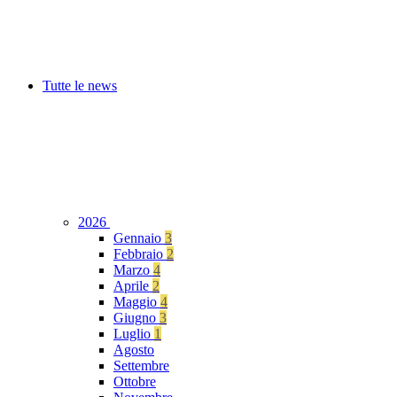
Tutte le news
2026
Gennaio
3
Febbraio
2
Marzo
4
Aprile
2
Maggio
4
Giugno
3
Luglio
1
Agosto
Settembre
Ottobre