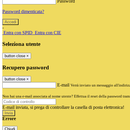
Password
Password dimenticata?
-
Entra con SPID
Entra con CIE
Seleziona utente
button close
×
Recupero password
button close
×
E-mail
Verrà inviato un messaggio all'indirizz
Non hai una e-mail associata al nome utente? Effettua il reset della password tram
E-mail inviata, si prega di controllare la casella di posta elettronica!
Errore
Chiudi