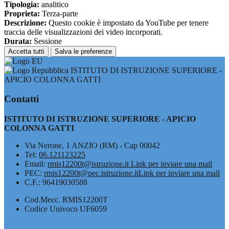
Tipologia:
analitico
Proprieta:
Terza-parte
Descrizione:
Questo cookie è impostato da YouTube per tenere
traccia delle visualizzazioni dei video incorporati.
Durata:
Sessione
Accetta tutti
Salva le preferenze
ISTITUTO DI ISTRUZIONE SUPERIORE -
APICIO COLONNA GATTI
Contatti
ISTITUTO DI ISTRUZIONE SUPERIORE - APICIO
COLONNA GATTI
Via Nerone, 1 ANZIO (RM) - Cap 00042
Tel:
06.121123225
Email:
rmis12200t@istruzione.it
Link per inviare una mail
PEC:
rmis12200t@pec.istruzione.it
Link per inviare una mail
C.F.: 96419030588
Cod.Mecc. RMIS12200T
Codice Univoco UF6059