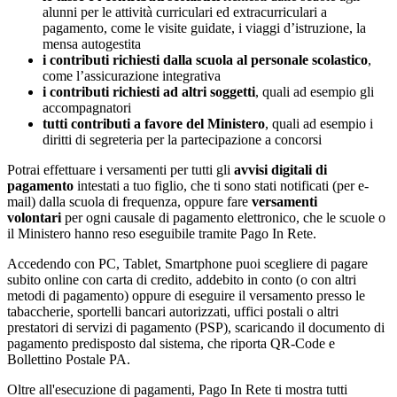
alunni per le attività curriculari ed extracurriculari a
pagamento, come le visite guidate, i viaggi d’istruzione, la
mensa autogestita
i contributi richiesti dalla scuola al personale scolastico
,
come l’assicurazione integrativa
i contributi richiesti ad altri soggetti
, quali ad esempio gli
accompagnatori
tutti contributi a favore del Ministero
, quali ad esempio i
diritti di segreteria per la partecipazione a concorsi
Potrai effettuare i versamenti per tutti gli
avvisi digitali di
pagamento
intestati a tuo figlio, che ti sono stati notificati (per e-
mail) dalla scuola di frequenza, oppure fare
versamenti
volontari
per ogni causale di pagamento elettronico, che le scuole o
il Ministero hanno reso eseguibile tramite Pago In Rete.
Accedendo con PC, Tablet, Smartphone puoi scegliere di pagare
subito online con carta di credito, addebito in conto (o con altri
metodi di pagamento) oppure di eseguire il versamento presso le
tabaccherie, sportelli bancari autorizzati, uffici postali o altri
prestatori di servizi di pagamento (PSP), scaricando il documento di
pagamento predisposto dal sistema, che riporta QR-Code e
Bollettino Postale PA.
Oltre all'esecuzione di pagamenti, Pago In Rete ti mostra tutti