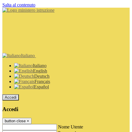
Salta al contenuto
Italiano
Italiano
English
Deutsch
Français
Español
Accedi
Accedi
button close
×
Nome Utente