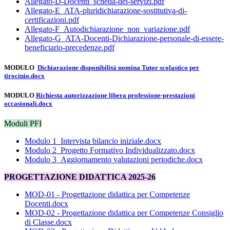
Allegato-D-Docenti_scheda-dei-servizi.pdf
Allegato-E_ATA-pluridichiarazione-sostitutiva-di-
certificazioni.pdf
Allegato-F_Autodichiarazione_non_variazione.pdf
Allegato-G_ATA-Docenti-Dichiarazione-personale-di-essere-
beneficiario-precedenze.pdf
MODULO
Dichiarazione
disponibilità
nomina Tutor scolastico per
tirocinio.docx
MODULO
Richiesta autorizzazione libera professione-prestazioni
occasionali.docx
Moduli PFI
Modulo 1_Intervista bilancio iniziale.docx
Modulo 2_Progetto Formativo Individualizzato.docx
Modulo 3_Aggiornamento valutazioni periodiche.docx
PROGETTAZIONE DIDATTICA 2025-26
MOD-01 - Progettazione didattica per Competenze
Docenti.docx
MOD-02 - Progettazione didattica per Competenze Consiglio
di Classe.docx