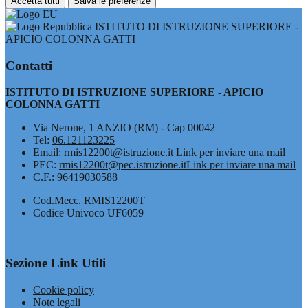
Accetta tutti
Salva le preferenze
ISTITUTO DI ISTRUZIONE SUPERIORE -
APICIO COLONNA GATTI
Contatti
ISTITUTO DI ISTRUZIONE SUPERIORE - APICIO
COLONNA GATTI
Via Nerone, 1 ANZIO (RM) - Cap 00042
Tel:
06.121123225
Email:
rmis12200t@istruzione.it
Link per inviare una mail
PEC:
rmis12200t@pec.istruzione.it
Link per inviare una mail
C.F.: 96419030588
Cod.Mecc. RMIS12200T
Codice Univoco UF6059
Sezione Link Utili
Cookie policy
Note legali