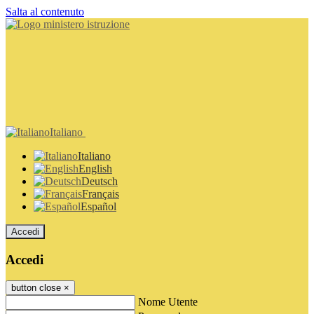
Salta al contenuto
Italiano
Italiano
English
Deutsch
Français
Español
Accedi
Accedi
button close
×
Nome Utente