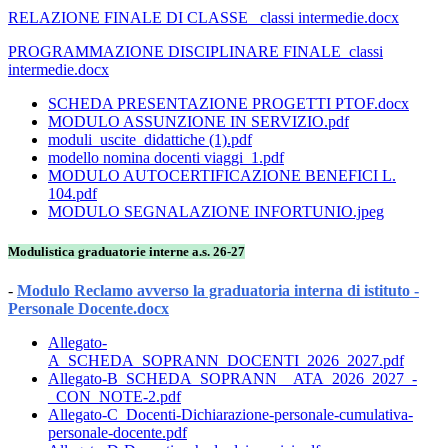
RELAZIONE FINALE DI CLASSE_ classi intermedie.docx
PROGRAMMAZIONE DISCIPLINARE FINALE_classi
intermedie.docx
SCHEDA PRESENTAZIONE PROGETTI PTOF.docx
MODULO ASSUNZIONE IN SERVIZIO.pdf
moduli_uscite_didattiche (1).pdf
modello nomina docenti viaggi_1.pdf
MODULO AUTOCERTIFICAZIONE BENEFICI L.
104.pdf
MODULO SEGNALAZIONE INFORTUNIO.jpeg
Modulistica graduatorie interne a.s. 26-27
-
Modulo Reclamo avverso la graduatoria interna di istituto -
Personale Docente.docx
Allegato-
A_SCHEDA_SOPRANN_DOCENTI_2026_2027.pdf
Allegato-B_SCHEDA_SOPRANN__ATA_2026_2027_-
_CON_NOTE-2.pdf
Allegato-C_Docenti-Dichiarazione-personale-cumulativa-
personale-docente.pdf