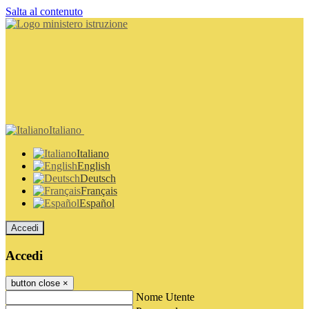
Salta al contenuto
Italiano
Italiano
English
Deutsch
Français
Español
Accedi
Accedi
button close
×
Nome Utente