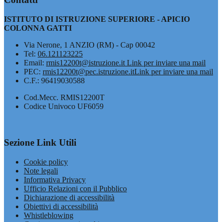
ISTITUTO DI ISTRUZIONE SUPERIORE - APICIO
COLONNA GATTI
Via Nerone, 1 ANZIO (RM) - Cap 00042
Tel:
06.121123225
Email:
rmis12200t@istruzione.it
Link per inviare una mail
PEC:
rmis12200t@pec.istruzione.it
Link per inviare una mail
C.F.: 96419030588
Cod.Mecc. RMIS12200T
Codice Univoco UF6059
Sezione Link Utili
Cookie policy
Note legali
Informativa Privacy
Ufficio Relazioni con il Pubblico
Dichiarazione di accessibilità
Obiettivi di accessibilità
Whistleblowing