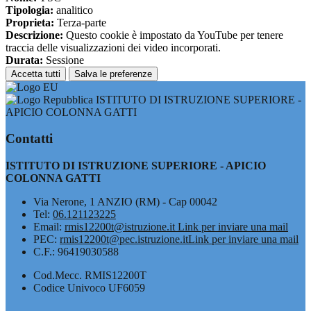
Tipologia:
analitico
Proprieta:
Terza-parte
Descrizione:
Questo cookie è impostato da YouTube per tenere
traccia delle visualizzazioni dei video incorporati.
Durata:
Sessione
Accetta tutti
Salva le preferenze
ISTITUTO DI ISTRUZIONE SUPERIORE -
APICIO COLONNA GATTI
Contatti
ISTITUTO DI ISTRUZIONE SUPERIORE - APICIO
COLONNA GATTI
Via Nerone, 1 ANZIO (RM) - Cap 00042
Tel:
06.121123225
Email:
rmis12200t@istruzione.it
Link per inviare una mail
PEC:
rmis12200t@pec.istruzione.it
Link per inviare una mail
C.F.: 96419030588
Cod.Mecc. RMIS12200T
Codice Univoco UF6059