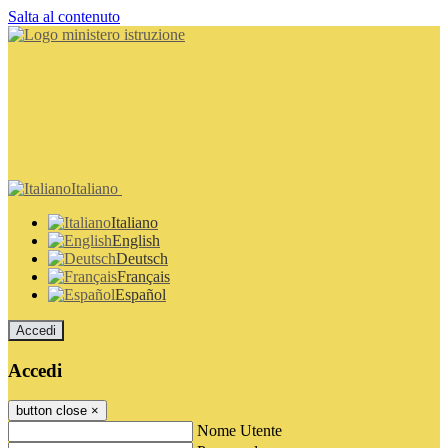
Salta al contenuto
Italiano
Italiano
English
Deutsch
Français
Español
Accedi
Accedi
button close
×
Nome Utente