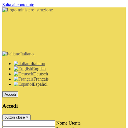
Salta al contenuto
Italiano
Italiano
English
Deutsch
Français
Español
Accedi
Accedi
button close
×
Nome Utente