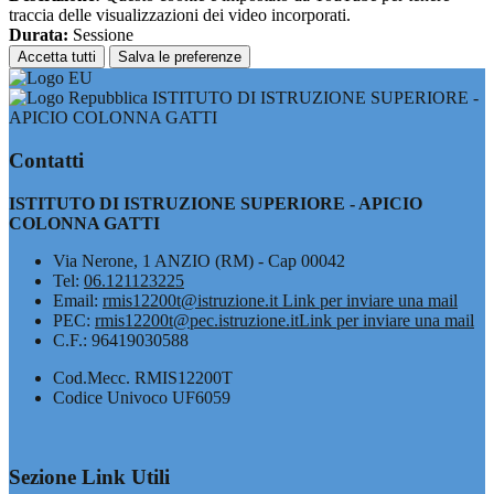
traccia delle visualizzazioni dei video incorporati.
Durata:
Sessione
Accetta tutti
Salva le preferenze
ISTITUTO DI ISTRUZIONE SUPERIORE -
APICIO COLONNA GATTI
Contatti
ISTITUTO DI ISTRUZIONE SUPERIORE - APICIO
COLONNA GATTI
Via Nerone, 1 ANZIO (RM) - Cap 00042
Tel:
06.121123225
Email:
rmis12200t@istruzione.it
Link per inviare una mail
PEC:
rmis12200t@pec.istruzione.it
Link per inviare una mail
C.F.: 96419030588
Cod.Mecc. RMIS12200T
Codice Univoco UF6059
Sezione Link Utili