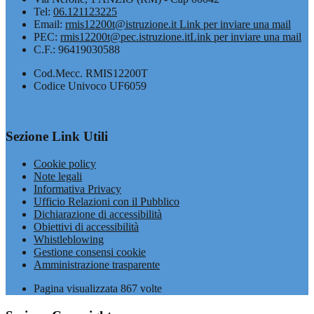
Tel:
06.121123225
Email:
rmis12200t@istruzione.it
Link per inviare una mail
PEC:
rmis12200t@pec.istruzione.it
Link per inviare una mail
C.F.: 96419030588
Cod.Mecc. RMIS12200T
Codice Univoco UF6059
Sezione Link Utili
Cookie policy
Note legali
Informativa Privacy
Ufficio Relazioni con il Pubblico
Dichiarazione di accessibilità
Obiettivi di accessibilità
Whistleblowing
Gestione consensi cookie
Amministrazione trasparente
Pagina visualizzata
867
volte