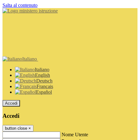
Salta al contenuto
Italiano
Italiano
English
Deutsch
Français
Español
Accedi
Accedi
button close
×
Nome Utente