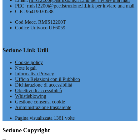
Email:
rmis12200t@istruzione.it
Link per inviare una mail
PEC:
rmis12200t@pec.istruzione.it
Link per inviare una mail
C.F.: 96419030588
Cod.Mecc. RMIS12200T
Codice Univoco UF6059
Sezione Link Utili
Cookie policy
Note legali
Informativa Privacy
Ufficio Relazioni con il Pubblico
Dichiarazione di accessibilità
Obiettivi di accessibilità
Whistleblowing
Gestione consensi cookie
Amministrazione trasparente
Pagina visualizzata
1361
volte
Sezione Copyright