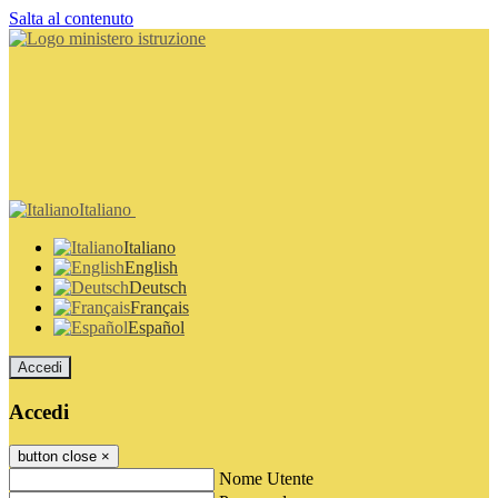
Salta al contenuto
Italiano
Italiano
English
Deutsch
Français
Español
Accedi
Accedi
button close
×
Nome Utente