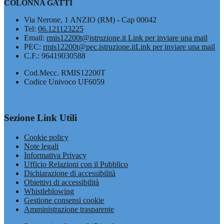
COLONNA GATTI
Via Nerone, 1 ANZIO (RM) - Cap 00042
Tel:
06.121123225
Email:
rmis12200t@istruzione.it
Link per inviare una mail
PEC:
rmis12200t@pec.istruzione.it
Link per inviare una mail
C.F.: 96419030588
Cod.Mecc. RMIS12200T
Codice Univoco UF6059
Sezione Link Utili
Cookie policy
Note legali
Informativa Privacy
Ufficio Relazioni con il Pubblico
Dichiarazione di accessibilità
Obiettivi di accessibilità
Whistleblowing
Gestione consensi cookie
Amministrazione trasparente