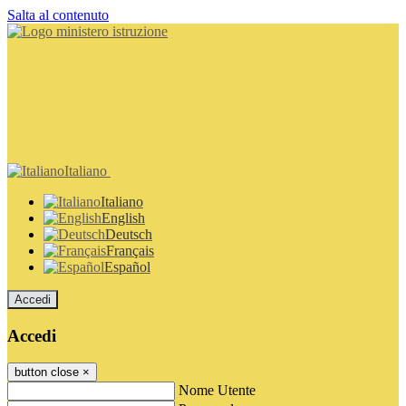
Salta al contenuto
Italiano
Italiano
English
Deutsch
Français
Español
Accedi
Accedi
button close
×
Nome Utente