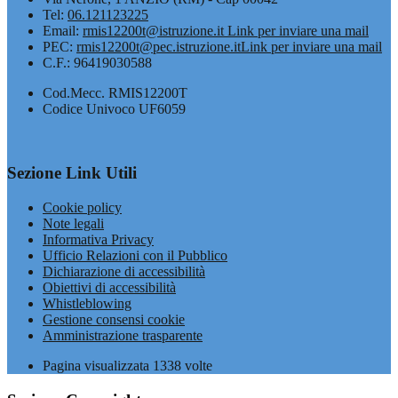
Tel:
06.121123225
Email:
rmis12200t@istruzione.it
Link per inviare una mail
PEC:
rmis12200t@pec.istruzione.it
Link per inviare una mail
C.F.: 96419030588
Cod.Mecc. RMIS12200T
Codice Univoco UF6059
Sezione Link Utili
Cookie policy
Note legali
Informativa Privacy
Ufficio Relazioni con il Pubblico
Dichiarazione di accessibilità
Obiettivi di accessibilità
Whistleblowing
Gestione consensi cookie
Amministrazione trasparente
Pagina visualizzata
1338
volte