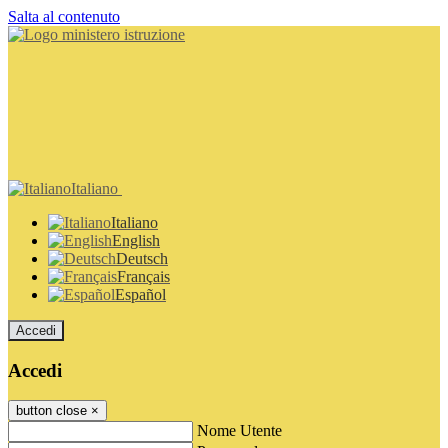
Salta al contenuto
Italiano
Italiano
English
Deutsch
Français
Español
Accedi
Accedi
button close
×
Nome Utente