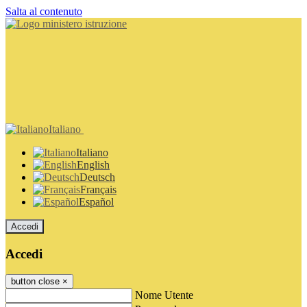
Salta al contenuto
Italiano
Italiano
English
Deutsch
Français
Español
Accedi
Accedi
button close
×
Nome Utente