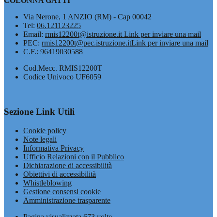
COLONNA GATTI
Via Nerone, 1 ANZIO (RM) - Cap 00042
Tel:
06.121123225
Email:
rmis12200t@istruzione.it
Link per inviare una mail
PEC:
rmis12200t@pec.istruzione.it
Link per inviare una mail
C.F.: 96419030588
Cod.Mecc. RMIS12200T
Codice Univoco UF6059
Sezione Link Utili
Cookie policy
Note legali
Informativa Privacy
Ufficio Relazioni con il Pubblico
Dichiarazione di accessibilità
Obiettivi di accessibilità
Whistleblowing
Gestione consensi cookie
Amministrazione trasparente
Pagina visualizzata
673
volte