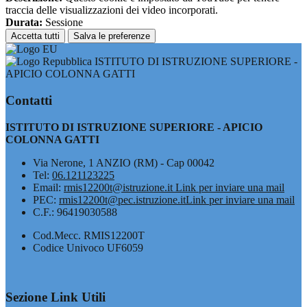
traccia delle visualizzazioni dei video incorporati.
Durata:
Sessione
Accetta tutti
Salva le preferenze
ISTITUTO DI ISTRUZIONE SUPERIORE -
APICIO COLONNA GATTI
Contatti
ISTITUTO DI ISTRUZIONE SUPERIORE - APICIO
COLONNA GATTI
Via Nerone, 1 ANZIO (RM) - Cap 00042
Tel:
06.121123225
Email:
rmis12200t@istruzione.it
Link per inviare una mail
PEC:
rmis12200t@pec.istruzione.it
Link per inviare una mail
C.F.: 96419030588
Cod.Mecc. RMIS12200T
Codice Univoco UF6059
Sezione Link Utili