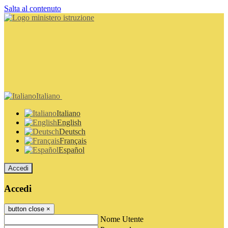
Salta al contenuto
Italiano
Italiano
English
Deutsch
Français
Español
Accedi
Accedi
button close
×
Nome Utente