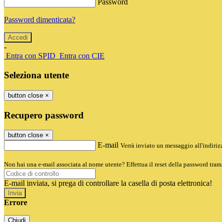
Password
Password dimenticata?
-
Entra con SPID
Entra con CIE
Seleziona utente
button close
×
Recupero password
button close
×
E-mail
Verrà inviato un messaggio all'indirizz
Non hai una e-mail associata al nome utente? Effettua il reset della password tram
E-mail inviata, si prega di controllare la casella di posta elettronica!
Errore
Chiudi