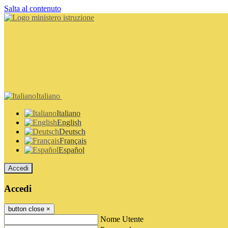
Salta al contenuto
Italiano
Italiano
English
Deutsch
Français
Español
Accedi
Accedi
button close
×
Nome Utente