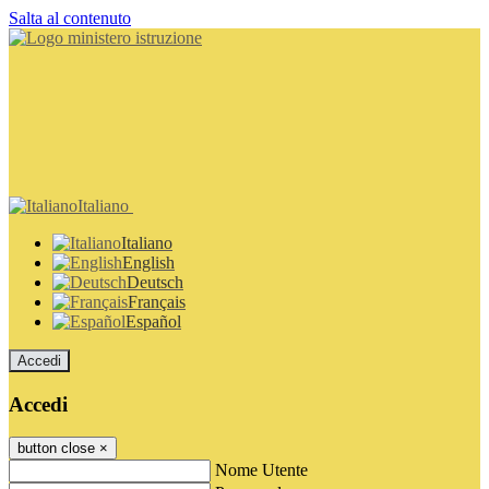
Salta al contenuto
Italiano
Italiano
English
Deutsch
Français
Español
Accedi
Accedi
button close
×
Nome Utente