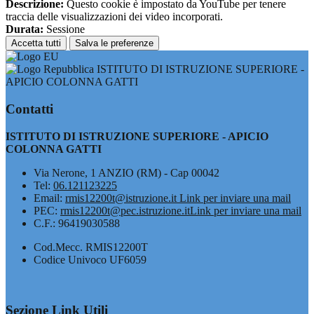
Descrizione:
Questo cookie è impostato da YouTube per tenere
traccia delle visualizzazioni dei video incorporati.
Durata:
Sessione
Accetta tutti
Salva le preferenze
ISTITUTO DI ISTRUZIONE SUPERIORE -
APICIO COLONNA GATTI
Contatti
ISTITUTO DI ISTRUZIONE SUPERIORE - APICIO
COLONNA GATTI
Via Nerone, 1 ANZIO (RM) - Cap 00042
Tel:
06.121123225
Email:
rmis12200t@istruzione.it
Link per inviare una mail
PEC:
rmis12200t@pec.istruzione.it
Link per inviare una mail
C.F.: 96419030588
Cod.Mecc. RMIS12200T
Codice Univoco UF6059
Sezione Link Utili