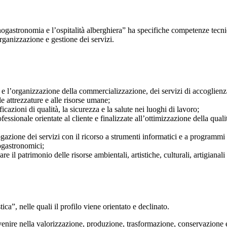
’enogastronomia e l’ospitalità alberghiera” ha specifiche competenze tec
 organizzazione e gestione dei servizi.
 e l’organizzazione della commercializzazione, dei servizi di accoglienza,
le attrezzature e alle risorse umane;
icazioni di qualità, la sicurezza e la salute nei luoghi di lavoro;
ssionale orientate al cliente e finalizzate all’ottimizzazione della qualit
ogazione dei servizi con il ricorso a strumenti informatici e a programmi 
nogastronomici;
l patrimonio delle risorse ambientali, artistiche, culturali, artigianali de
ca”, nelle quali il profilo viene orientato e declinato.
venire nella valorizzazione, produzione, trasformazione, conservazione 