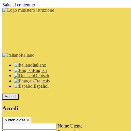
Salta al contenuto
Italiano
Italiano
English
Deutsch
Français
Español
Accedi
Accedi
button close
×
Nome Utente