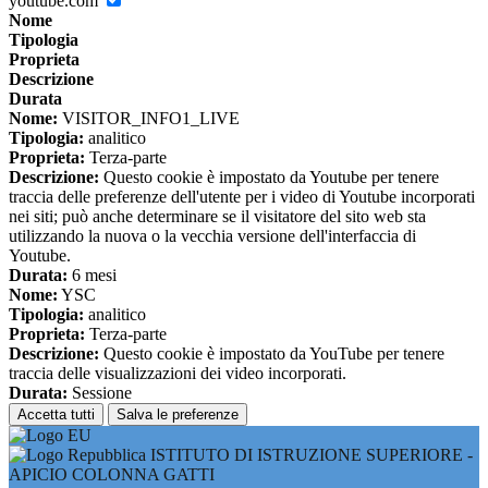
youtube.com
Nome
Tipologia
Proprieta
Descrizione
Durata
Nome:
VISITOR_INFO1_LIVE
Tipologia:
analitico
Proprieta:
Terza-parte
Descrizione:
Questo cookie è impostato da Youtube per tenere
traccia delle preferenze dell'utente per i video di Youtube incorporati
nei siti; può anche determinare se il visitatore del sito web sta
utilizzando la nuova o la vecchia versione dell'interfaccia di
Youtube.
Durata:
6 mesi
Nome:
YSC
Tipologia:
analitico
Proprieta:
Terza-parte
Descrizione:
Questo cookie è impostato da YouTube per tenere
traccia delle visualizzazioni dei video incorporati.
Durata:
Sessione
Accetta tutti
Salva le preferenze
ISTITUTO DI ISTRUZIONE SUPERIORE -
APICIO COLONNA GATTI