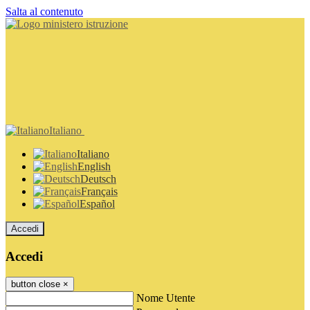
Salta al contenuto
Italiano
Italiano
English
Deutsch
Français
Español
Accedi
Accedi
button close
×
Nome Utente