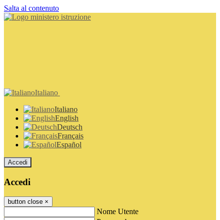
Salta al contenuto
Italiano
Italiano
English
Deutsch
Français
Español
Accedi
Accedi
button close
×
Nome Utente