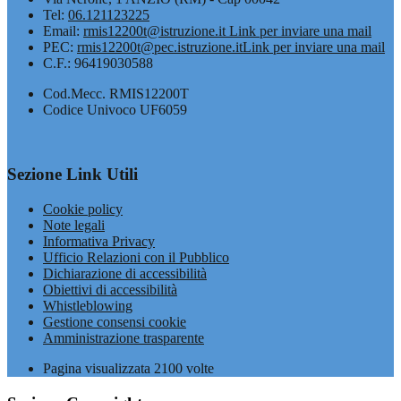
Tel:
06.121123225
Email:
rmis12200t@istruzione.it
Link per inviare una mail
PEC:
rmis12200t@pec.istruzione.it
Link per inviare una mail
C.F.: 96419030588
Cod.Mecc. RMIS12200T
Codice Univoco UF6059
Sezione Link Utili
Cookie policy
Note legali
Informativa Privacy
Ufficio Relazioni con il Pubblico
Dichiarazione di accessibilità
Obiettivi di accessibilità
Whistleblowing
Gestione consensi cookie
Amministrazione trasparente
Pagina visualizzata
2100
volte