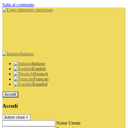
Salta al contenuto
Italiano
Italiano
English
Deutsch
Français
Español
Accedi
Accedi
button close
×
Nome Utente