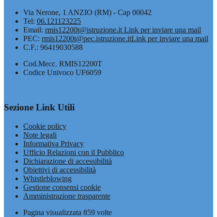
Via Nerone, 1 ANZIO (RM) - Cap 00042
Tel:
06.121123225
Email:
rmis12200t@istruzione.it
Link per inviare una mail
PEC:
rmis12200t@pec.istruzione.it
Link per inviare una mail
C.F.: 96419030588
Cod.Mecc. RMIS12200T
Codice Univoco UF6059
Sezione Link Utili
Cookie policy
Note legali
Informativa Privacy
Ufficio Relazioni con il Pubblico
Dichiarazione di accessibilità
Obiettivi di accessibilità
Whistleblowing
Gestione consensi cookie
Amministrazione trasparente
Pagina visualizzata
859
volte