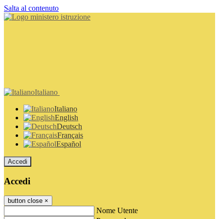
Salta al contenuto
Italiano
Italiano
English
Deutsch
Français
Español
Accedi
Accedi
button close
×
Nome Utente