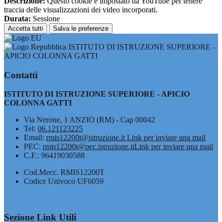
Descrizione:
Questo cookie è impostato da YouTube per tenere
traccia delle visualizzazioni dei video incorporati.
Durata:
Sessione
Accetta tutti
Salva le preferenze
ISTITUTO DI ISTRUZIONE SUPERIORE -
APICIO COLONNA GATTI
Contatti
ISTITUTO DI ISTRUZIONE SUPERIORE - APICIO
COLONNA GATTI
Via Nerone, 1 ANZIO (RM) - Cap 00042
Tel:
06.121123225
Email:
rmis12200t@istruzione.it
Link per inviare una mail
PEC:
rmis12200t@pec.istruzione.it
Link per inviare una mail
C.F.: 96419030588
Cod.Mecc. RMIS12200T
Codice Univoco UF6059
Sezione Link Utili