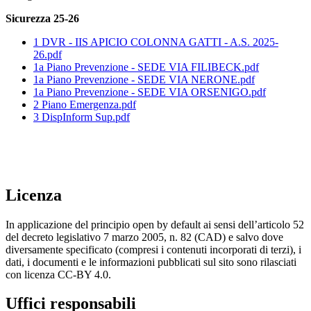
Sicurezza 25-26
1 DVR - IIS APICIO COLONNA GATTI - A.S. 2025-
26.pdf
1a Piano Prevenzione - SEDE VIA FILIBECK.pdf
1a Piano Prevenzione - SEDE VIA NERONE.pdf
1a Piano Prevenzione - SEDE VIA ORSENIGO.pdf
2 Piano Emergenza.pdf
3 DispInform Sup.pdf
Licenza
In applicazione del principio open by default ai sensi dell’articolo 52
del decreto legislativo 7 marzo 2005, n. 82 (CAD) e salvo dove
diversamente specificato (compresi i contenuti incorporati di terzi), i
dati, i documenti e le informazioni pubblicati sul sito sono rilasciati
con licenza CC-BY 4.0.
Uffici responsabili