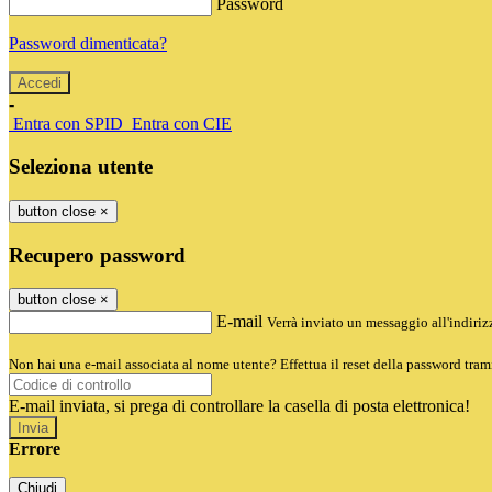
Password
Password dimenticata?
-
Entra con SPID
Entra con CIE
Seleziona utente
button close
×
Recupero password
button close
×
E-mail
Verrà inviato un messaggio all'indirizz
Non hai una e-mail associata al nome utente? Effettua il reset della password tram
E-mail inviata, si prega di controllare la casella di posta elettronica!
Errore
Chiudi