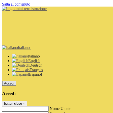
Salta al contenuto
Italiano
Italiano
English
Deutsch
Français
Español
Accedi
Accedi
button close
×
Nome Utente