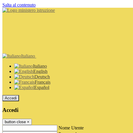
Salta al contenuto
Italiano
Italiano
English
Deutsch
Français
Español
Accedi
Accedi
button close
×
Nome Utente