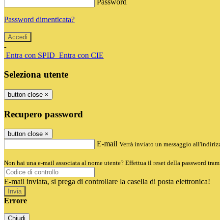
Password
Password dimenticata?
-
Entra con SPID
Entra con CIE
Seleziona utente
button close
×
Recupero password
button close
×
E-mail
Verrà inviato un messaggio all'indirizz
Non hai una e-mail associata al nome utente? Effettua il reset della password tram
E-mail inviata, si prega di controllare la casella di posta elettronica!
Errore
Chiudi