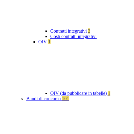
Contratti integrativi
2
Costi contratti integrativi
OIV
1
OIV (da pubblicare in tabelle)
1
Bandi di concorso
101