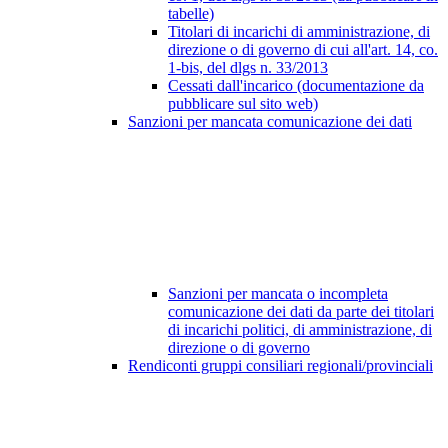
tabelle)
Titolari di incarichi di amministrazione, di
direzione o di governo di cui all'art. 14, co.
1-bis, del dlgs n. 33/2013
Cessati dall'incarico (documentazione da
pubblicare sul sito web)
Sanzioni per mancata comunicazione dei dati
Sanzioni per mancata o incompleta
comunicazione dei dati da parte dei titolari
di incarichi politici, di amministrazione, di
direzione o di governo
Rendiconti gruppi consiliari regionali/provinciali