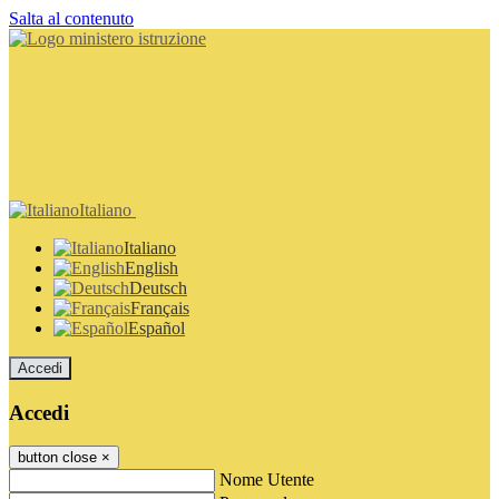
Salta al contenuto
Italiano
Italiano
English
Deutsch
Français
Español
Accedi
Accedi
button close
×
Nome Utente