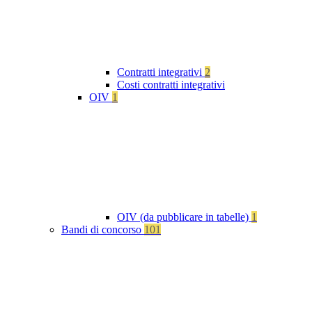
Contratti integrativi
2
Costi contratti integrativi
OIV
1
OIV (da pubblicare in tabelle)
1
Bandi di concorso
101