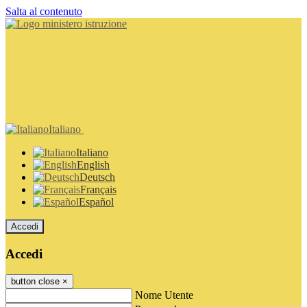
Salta al contenuto
Italiano
Italiano
English
Deutsch
Français
Español
Accedi
Accedi
button close
×
Nome Utente