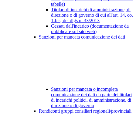
tabelle)
Titolari di incarichi di amministrazione, di
direzione o di governo di cui all'art. 14, co.
1-bis, del dlgs n. 33/2013
Cessati dall'incarico (documentazione da
pubblicare sul sito web)
Sanzioni per mancata comunicazione dei dati
Sanzioni per mancata o incompleta
comunicazione dei dati da parte dei titolari
di incarichi politici, di amministrazione, di
direzione o di governo
Rendiconti gruppi consiliari regionali/provinciali