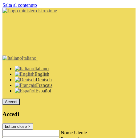
Salta al contenuto
Italiano
Italiano
English
Deutsch
Français
Español
Accedi
Accedi
button close
×
Nome Utente