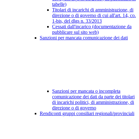
tabelle)
Titolari di incarichi di amministrazione, di
direzione o di governo di cui all'art. 14, co.
1-bis, del dlgs n. 33/2013
Cessati dall'incarico (documentazione da
pubblicare sul sito web)
Sanzioni per mancata comunicazione dei dati
Sanzioni per mancata o incompleta
comunicazione dei dati da parte dei titolari
di incarichi politici, di amministrazione, di
direzione o di governo
Rendiconti gruppi consiliari regionali/provinciali