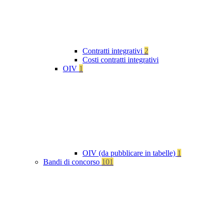
Contratti integrativi
2
Costi contratti integrativi
OIV
1
OIV (da pubblicare in tabelle)
1
Bandi di concorso
101