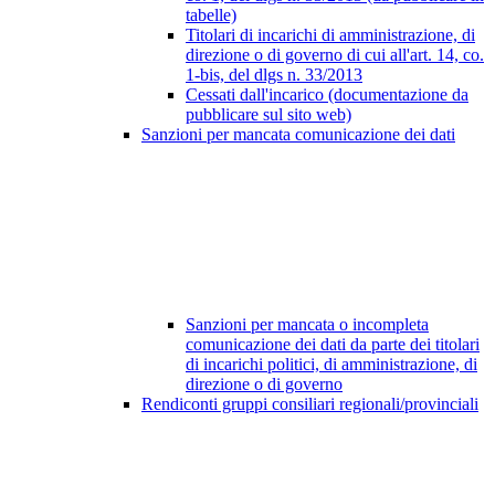
tabelle)
Titolari di incarichi di amministrazione, di
direzione o di governo di cui all'art. 14, co.
1-bis, del dlgs n. 33/2013
Cessati dall'incarico (documentazione da
pubblicare sul sito web)
Sanzioni per mancata comunicazione dei dati
Sanzioni per mancata o incompleta
comunicazione dei dati da parte dei titolari
di incarichi politici, di amministrazione, di
direzione o di governo
Rendiconti gruppi consiliari regionali/provinciali