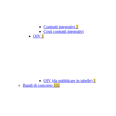
Contratti integrativi
2
Costi contratti integrativi
OIV
1
OIV (da pubblicare in tabelle)
1
Bandi di concorso
101