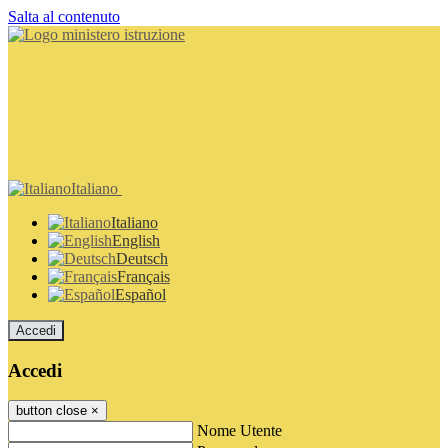
Salta al contenuto
Italiano
Italiano
English
Deutsch
Français
Español
Accedi
Accedi
button close
×
Nome Utente