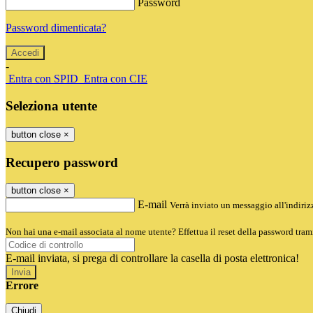
Password
Password dimenticata?
-
Entra con SPID
Entra con CIE
Seleziona utente
button close
×
Recupero password
button close
×
E-mail
Verrà inviato un messaggio all'indirizz
Non hai una e-mail associata al nome utente? Effettua il reset della password tram
E-mail inviata, si prega di controllare la casella di posta elettronica!
Errore
Chiudi