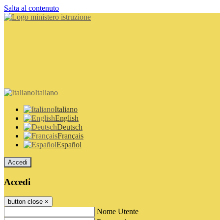
Salta al contenuto
Italiano
Italiano
English
Deutsch
Français
Español
Accedi
Accedi
button close
×
Nome Utente